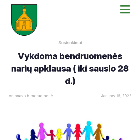
Susirinkimai
Vykdoma bendruomenės
narių apklausa ( iki sausio 28
d.)
Antanavo bendruomenė
January 16, 2022