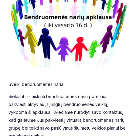
Sveiki bendruomenės nariai,
Siekiant išsiaiškinti bendruomenės narių poreikius ir
pakviesti aktyviau įsijungti į bendruomenės veiklą,
vykdoma ši apklausa. Kviečiame nurodyti savo kontaktus,
kad galėtume Jus pakviesti į virtualią bendruomenės narių
grupę bei teikti savo pasiūlymus šių metų veiklos planui bei
projektinei veiklai.