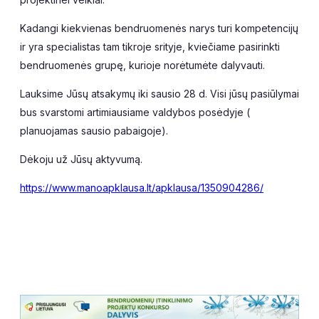
Kadangi kiekvienas bendruomenės narys turi kompetencijų
ir yra specialistas tam tikroje srityje, kviečiame pasirinkti
bendruomenės grupę, kurioje norėtumėte dalyvauti.
Lauksime Jūsų atsakymų iki sausio 28 d. Visi jūsų pasiūlymai
bus svarstomi artimiausiame valdybos posėdyje (
planuojamas sausio pabaigoje).
Dėkoju už Jūsų aktyvumą.
https://www.manoapklausa.lt/apklausa/1350904286/