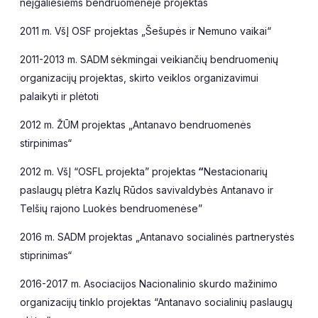
neįgaliesiems bendruomenėje projektas
2011 m. VšĮ OSF projektas „Šešupės ir Nemuno vaikai“
2011-2013 m. SADM
sėkmingai veikiančių bendruomenių
organizacijų projektas, skirto veiklos organizavimui
palaikyti ir plėtoti
2012 m. ŽŪM projektas „Antanavo bendruomenės
stirpinimas“
2012 m. VšĮ “OSFL projekta” projektas
“
Nestacionarių
paslaugų plėtra Kazlų Rūdos savivaldybės Antanavo ir
Telšių rajono Luokės bendruomenėse”
2016 m. SADM projektas „Antanavo socialinės partnerystės
stiprinimas“
2016-2017 m. Asociacijos Nacionalinio skurdo mažinimo
organizacijų tinklo projektas “Antanavo socialinių paslaugų