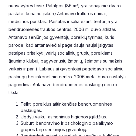
nuosavybės teise. Patalpos (86 m²) yra senajame dvaro
pastate, kuriame įsikūrę Antanavo kultūros namai,
medicinos punktas. Pastatas ir šalia esanti teritorija yra
bendruomenės traukos centras. 2006 m. buvo atliktas
Antanavo seniūnijos gyventojų poreikių tyrimas, kuris
parodė, kad antanaviečiai pageidauja naujai įsigytas
patalpas pritaikyti įvairių socialinių grupių poreikiams
(jaunimo klubui, pagyvenusių žmonių, šeimoms su mažais
vaikais ir pan.). Labiausiai gyventojai pageidavo socialinių
paslaugų bei internetinio centro. 2006 metai buvo nustatyti
pagrindiniai Antanavo bendruomenės paslaugų centro
tikslai:
Teikti poreikius atitinkančias bendruomenines
paslaugas.
Ugdyti vaikų asmeninius higienos įgūdžius.
Suburti bendravimo ir psichologinio palaikymo
grupes tarp seniūnijos gyventojų.
Bendradarbiaujant su mokykla, seniūnija, kultūros