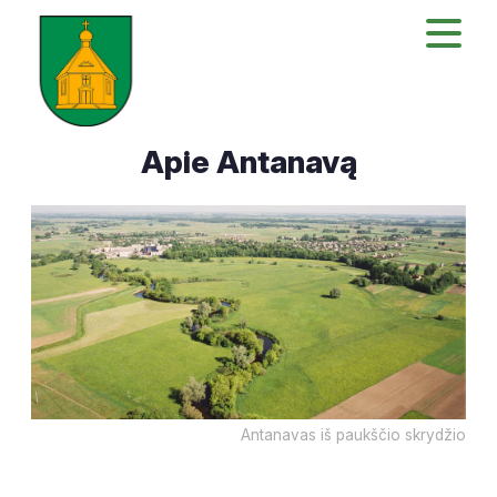
Apie Antanavą
Antanavas iš paukščio skrydžio