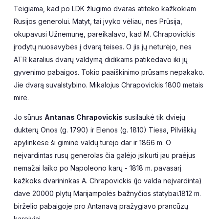
Teigiama, kad po LDK žlugimo dvaras atiteko kažkokiam
Rusijos generolui. Matyt, tai įvyko vėliau, nes Prūsija,
okupavusi Užnemunę, pareikalavo, kad M. Chrapovickis
įrodytų nuosavybės į dvarą teises. O jis jų neturėjo, nes
ATR karalius dvarų valdymą didikams patikėdavo iki jų
gyvenimo pabaigos. Tokio paaiškinimo prūsams nepakako.
Jie dvarą suvalstybino. Mikalojus Chrapovickis 1800 metais
mirė.
Jo sūnus
Antanas Chrapovickis
susilaukė tik dviejų
dukterų Onos (g. 1790) ir Elenos (g. 1810) Tiesa, Pilviškių
apylinkėse ši giminė valdų turėjo dar ir 1866 m. O
neįvardintas rusų generolas čia galėjo įsikurti jau praėjus
nemažai laiko po Napoleono karų - 1818 m. pavasarį
kažkoks dvarininkas A. Chrapovickis (jo valda neįvardinta)
davė 20000 plytų Marijampolės bažnyčios statybai.1812 m.
birželio pabaigoje pro Antanavą pražygiavo prancūzų
kareiviai.