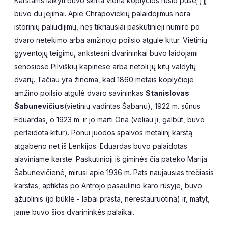
Karstams laikyti buvo skirta viena koplyčios rūsio pusė; į jį
buvo du įėjimai. Apie Chrapovickių palaidojimus nėra
istorinių paliudijimų, nes tikriausiai paskutinieji numirė po
dvaro netekimo arba amžinojo poilsio atgulė kitur. Vietinių
gyventojų teigimu, ankstesni dvarininkai buvo laidojami
senosiose Pilviškių kapinėse arba netoli jų kitų valdytų
dvarų. Tačiau yra žinoma, kad 1860 metais koplyčioje
amžino poilsio atgulė dvaro savininkas
Stanislovas
Šabunevičius
(vietinių vadintas Šabanu), 1922 m. sūnus
Eduardas, o 1923 m. ir jo marti Ona (vėliau ji, galbūt, buvo
perlaidota kitur). Ponui juodos spalvos metalinį karstą
atgabeno net iš Lenkijos. Eduardas buvo palaidotas
alaviniame karste. Paskutinioji iš giminės čia pateko Marija
Šabunevičienė, mirusi apie 1936 m. Pats naujausias trečiasis
karstas, aptiktas po Antrojo pasaulinio karo rūsyje, buvo
ąžuolinis (jo būklė - labai prasta, nerestauruotina) ir, matyt,
jame buvo šios dvarininkės palaikai.