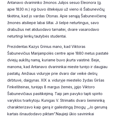
Antanavo dvarininko žmonos Julijos sesuo Eleonora (g.
apie 1830 m.) irgi buvo ištekėjusi už vieno iš Šabunevičių;
tikėtina, kad jo vardas Otonas. Apie senąją Šabunevičienę
žmonės atsiliepė labai šiltai. Ji šelpė neturtingus, savo
drabužius net atiduodavo tarnaitei, dvare vasarodavo
neturtingi lenkų tautybės studentai.
Prezidentas Kazys Grinius mano, kad Viktoras
Šabunevičius Marijampolės centre apie 1880 metus pastatė
dviejų aukštų namą, kuriame buvo įkurta vaistinė. Beje,
manoma, kad Antanavo dvarininkai mieste turėjo ir daugiau
pastatų. Amžiaus viduryje prie dvaro dar veikė dešrų
dirbtuvė, daigynas. XIX a. viduryje miestelio žydas Giršas
Finkelšteinas, turėjęs 8 margus žemės, įgijo Viktoro
Šabunevičiaus pasitikėjimą. Taip jam pavyko tapti spirito
varyklos tvarkytoju. Kunigas V. Strimaitis dvaro šeimininką
charakterizavo kaip gerą ir gailestingą žmogų: „Jo gerumą
kartais išnaudodavo piktam”.Naujieji ūkio savininkai