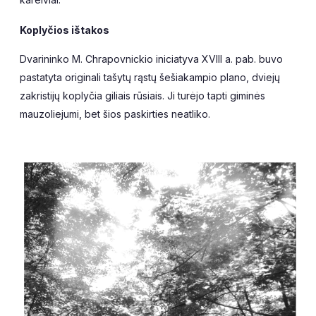
Koplyčios ištakos
Dvarininko M. Chrapovnickio iniciatyva XVIII a. pab. buvo
pastatyta originali tašytų rąstų šešiakampio plano, dviejų
zakristijų koplyčia giliais rūsiais. Ji turėjo tapti giminės
mauzoliejumi, bet šios paskirties neatliko.