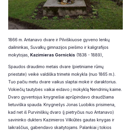
1866 m. Antanavo dvare ir Pilviškiuose gyveno lenkų
dailininkas, Suvalkų gimnazijos piešimo ir kaligrafijos
mokytojas,
Kazimieras Gornickis
(1838 - 1889),
Spaudos draudimo metais dvare (pietiniame rūmų
priestate) veikė valdiška trimetė mokykla (nuo 1865 m.).
Tuo pačiu metu dvare vaikus slaptai mokė ir daraktorius.
Vokiečių tautybės vaikai eidavo į mokyklą Nendrinių kaime.
Dvaro gyventojus knygnešiai aprūpindavo draudžiama
lietuviška spauda. Knygnešys Jonas Luobikis prisimena,
kad net iš Purviniškių dvaro (į pietryčius nuo Antanavo)
savininko dukters Kazimieros Vilkiūtės gautas knygas ir
laikraščius, gabendavo skaitytojams. Palankiai į tokios