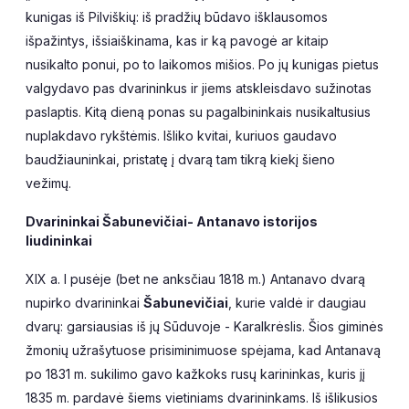
kunigas iš Pilviškių: iš pradžių būdavo išklausomos
išpažintys, išsiaiškinama, kas ir ką pavogė ar kitaip
nusikalto ponui, po to laikomos mišios. Po jų kunigas pietus
valgydavo pas dvarininkus ir jiems atskleisdavo sužinotas
paslaptis. Kitą dieną ponas su pagalbininkais nusikaltusius
nuplakdavo rykštėmis. Išliko kvitai, kuriuos gaudavo
baudžiauninkai, pristatę į dvarą tam tikrą kiekį šieno
vežimų.
Dvarininkai Šabunevičiai- Antanavo istorijos
liudininkai
XIX a. I pusėje (bet ne anksčiau 1818 m.) Antanavo dvarą
nupirko dvarininkai
Šabunevičiai
, kurie valdė ir daugiau
dvarų: garsiausias iš jų Sūduvoje - Karalkrėslis. Šios giminės
žmonių užrašytuose prisiminimuose spėjama, kad Antanavą
po 1831 m. sukilimo gavo kažkoks rusų karininkas, kuris jį
1835 m. pardavė šiems vietiniams dvarininkams. Iš išlikusios