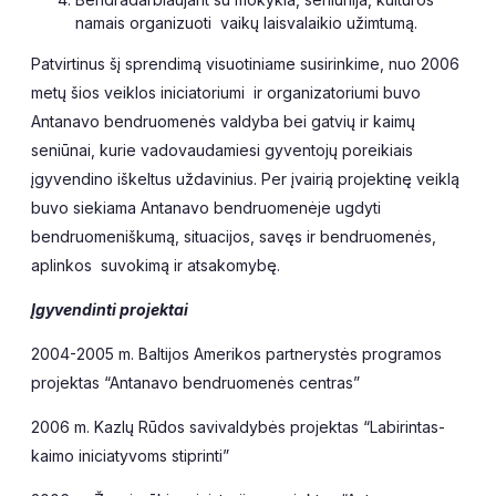
namais organizuoti vaikų laisvalaikio užimtumą.
Patvirtinus šį sprendimą visuotiniame susirinkime, nuo 2006
metų šios veiklos iniciatoriumi ir organizatoriumi buvo
Antanavo bendruomenės valdyba bei gatvių ir kaimų
seniūnai, kurie vadovaudamiesi gyventojų poreikiais
įgyvendino iškeltus uždavinius. Per įvairią projektinę veiklą
buvo siekiama Antanavo bendruomenėje ugdyti
bendruomeniškumą, situacijos, savęs ir bendruomenės,
aplinkos suvokimą ir atsakomybę.
Įgyvendinti projektai
2004-2005 m. Baltijos Amerikos partnerystės programos
projektas “Antanavo bendruomenės centras”
2006 m. Kazlų Rūdos savivaldybės projektas “Labirintas-
kaimo iniciatyvoms stiprinti”