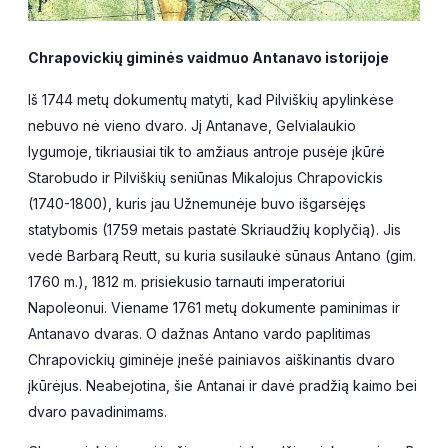
Chrapovickių giminės vaidmuo Antanavo istorijoje
Iš 1744 metų dokumentų matyti, kad Pilviškių apylinkėse
nebuvo nė vieno dvaro. Jį Antanave, Gelvialaukio
lygumoje, tikriausiai tik to amžiaus antroje pusėje įkūrė
Starobudo ir Pilviškių seniūnas Mikalojus Chrapovickis
(1740-1800), kuris jau Užnemunėje buvo išgarsėjęs
statybomis (1759 metais pastatė Skriaudžių koplyčią). Jis
vedė Barbarą Reutt, su kuria susilaukė sūnaus Antano (gim.
1760 m.), 1812 m. prisiekusio tarnauti imperatoriui
Napoleonui. Viename 1761 metų dokumente paminimas ir
Antanavo dvaras. O dažnas Antano vardo paplitimas
Chrapovickių giminėje įnešė painiavos aiškinantis dvaro
įkūrėjus. Neabejotina, šie Antanai ir davė pradžią kaimo bei
dvaro pavadinimams.