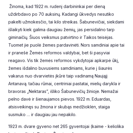
Žinoma, kad 1922 m. rudenį darbininkai per dieną
uždirbdavo po 70 auksinų. Kadangi ūkvedys nesutiko
pakelti užmokesčio, tai kilo streikas. Šabunevičiai, siekdami
išlaikyti kiek galima daugiau žemių, jas persidalino tarp
giminaičių. Šiuos veiksmus patvirtino ir Taikos teisėjas.
Tuomet jie puolė žemes pardavinėti. Nors samdiniai apie tai
ir pranešė Žemės reformos valdybai, bet ši pasyviai
reagavo. Vis tik žemės reformos vykdytojai apkarpė ūkį,
žemes išdalino buvusiems samdiniams, kurie į šiaurės
vakarus nuo dvarvietės įkūrė taip vadinamą Naująjį
Antanavą. tačiau rūmai, centriniai pastatai, mielių darykla ir
bravoras „Nektaras”, išliko Šabunevičių žinioje. Nemažai
pelno davė ir šienaujamos pievos. 1922 m. Eduardas,
atsisveikinęs su žmona ir skubąs medžioklėn, staiga
susmuko … ir daugiau jau nepakilo.
1923 m. dvare gyveno net 265 gyventojai (kaime - keliolika