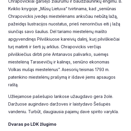
Chrapovickiai garsėjo žiaurumu ir baudžiauninkų engimu. B.
Kviklio knygoje „Mūsų Lietuva” tvirtinama, kad „seniūnas
Chrapovickis įvedęs miestelėnams anksčiau nebūtą lažą,
pažeidęs liustracijos nuostatus, prieš nenorinčius eiti į lažą
siunčiąs savo šaulius. Dėl tariamo miestelėnų maišto
apgyvendinęs Pilviškiuose kareivių dalinį, kurį pilviškiečiai
turį maitinti ir šerti jų arklius. Chrapovickis verčiąs
pilviškiečius dirbti prie Antanavos palivarko, suėmęs
miestelėną Tarasevičių ir kalinęs, seniūno ekonomas
Volkas mušąs miestelėnus”. Asesorių teismas 1793 m.
patenkino miestelėnų prašymą ir išdavė jiems apsaugos
raštą.
Užliejamose pašešupio lankose užaugdavo gera žolė.
Daržuose augindavo daržoves ir laistydavo Šešupės
vandeniu. Turbūt, daugiausia pajamų davė spirito varykla.
Dvaras po LDK žlugimo