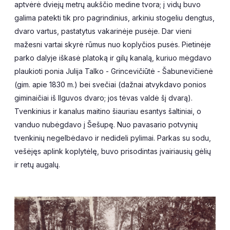
aptvėrė dviejų metrų aukščio medine tvora; į vidų buvo
galima patekti tik pro pagrindinius, arkiniu stogeliu dengtus,
dvaro vartus, pastatytus vakarinėje pusėje. Dar vieni
mažesni vartai skyrė rūmus nuo koplyčios pusės. Pietinėje
parko dalyje iškasė platoką ir gilų kanalą, kuriuo mėgdavo
plaukioti ponia Julija Talko - Grincevičiūtė - Šabunevičienė
(gim. apie 1830 m.) bei svečiai (dažnai atvykdavo ponios
giminaičiai iš Ilguvos dvaro; jos tėvas valdė šį dvarą).
Tvenkinius ir kanalus maitino šiauriau esantys šaltiniai, o
vanduo nubėgdavo į Šešupę. Nuo pavasario potvynių
tvenkinių negelbėdavo ir nedideli pylimai. Parkas su sodu,
vešėjęs aplink koplytėlę, buvo prisodintas įvairiausių gėlių
ir retų augalų.