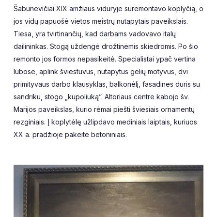
Šabunevičiai XIX amžiaus viduryje suremontavo koplyčią, o
jos vidų papuošė vietos meistrų nutapytais paveikslais.
Tiesa, yra tvirtinančių, kad darbams vadovavo italų
dailininkas. Stogą uždengė drožtinėmis skiedromis. Po šio
remonto jos formos nepasikeitė. Specialistai ypač vertina
lubose, aplink šviestuvus, nutapytus gėlių motyvus, dvi
primityvaus darbo klausyklas, balkonėlį, fasadines duris su
sandriku, stogo „kupoliuką”. Altoriaus centre kabojo šv.
Marijos paveikslas, kurio rėmai piešti šviesiais ornamentų
rezginiais. Į koplytėlę užlipdavo mediniais laiptais, kuriuos
XX a. pradžioje pakeitė betoniniais.