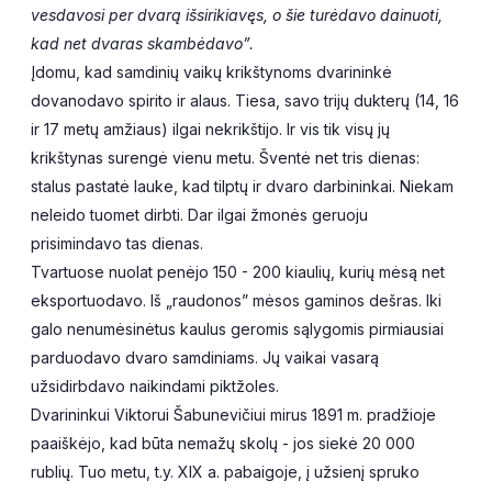
vesdavosi per dvarą išsirikiavęs, o šie turėdavo dainuoti,
kad net dvaras skambėdavo”.
Įdomu, kad samdinių vaikų krikštynoms dvarininkė
dovanodavo spirito ir alaus. Tiesa, savo trijų dukterų (14, 16
ir 17 metų amžiaus) ilgai nekrikštijo. Ir vis tik visų jų
krikštynas surengė vienu metu. Šventė net tris dienas:
stalus pastatė lauke, kad tilptų ir dvaro darbininkai. Niekam
neleido tuomet dirbti. Dar ilgai žmonės geruoju
prisimindavo tas dienas.
Tvartuose nuolat penėjo 150 - 200 kiaulių, kurių mėsą net
eksportuodavo. Iš „raudonos” mėsos gaminos dešras. Iki
galo nenumėsinėtus kaulus geromis sąlygomis pirmiausiai
parduodavo dvaro samdiniams. Jų vaikai vasarą
užsidirbdavo naikindami piktžoles.
Dvarininkui Viktorui Šabunevičiui mirus 1891 m. pradžioje
paaiškėjo, kad būta nemažų skolų - jos siekė 20 000
rublių. Tuo metu, t.y. XIX a. pabaigoje, į užsienį spruko