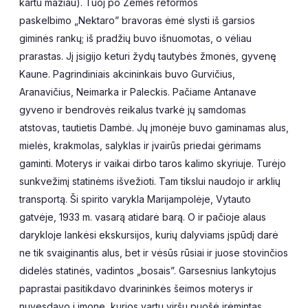
kartu mažiau). Tuoj po Žemės reformos
paskelbimo „Nektaro” bravoras ėmė slysti iš garsios
giminės rankų; iš pradžių buvo išnuomotas, o vėliau
prarastas. Jį įsigijo keturi žydų tautybės žmonės, gyvenę
Kaune. Pagrindiniais akcininkais buvo Gurvičius,
Aranavičius, Neimarka ir Paleckis. Pačiame Antanave
gyveno ir bendrovės reikalus tvarkė jų samdomas
atstovas, tautietis Dambė. Jų įmonėje buvo gaminamas alus,
mielės, krakmolas, salyklas ir įvairūs priedai gėrimams
gaminti. Moterys ir vaikai dirbo taros kalimo skyriuje. Turėjo
sunkvežimį statinėms išvežioti. Tam tikslui naudojo ir arklių
transportą. Ši spirito varykla Marijampolėje, Vytauto
gatvėje, 1933 m. vasarą atidarė barą. O ir pačioje alaus
darykloje lankėsi ekskursijos, kurių dalyviams įspūdį darė
ne tik svaiginantis alus, bet ir vėsūs rūsiai ir juose stovinčios
didelės statinės, vadintos „bosais”. Garsesnius lankytojus
paprastai pasitikdavo dvarininkės šeimos moterys ir
nuvesdavo į įmonę, kurios vartų viršų puošė įrėmintas