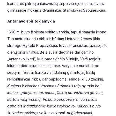
literatūros plitimą antanaviškių tarpe žiūrėjo ir su lietuviais
gimnazijoje mokęsis dvarininkas Stanislovas Šabunevičius.
Antanavo spirito gamykla
1890 m. buvo išplėsta spirito varykla, tapusi stambia įmone.
Tuo metu aludariu dirbo ir būsimo Lietuvos žemės ūkio
stratego Mykolo Krupavičiaus tėvas Pranciškus, užrašęs tų
dienų prisiminimus. Be alaus ir degtinės dar gamino
„Antanavo likerį”, kurį pardavinėjo Vilniuje, Varšuvoje ir
kituose didesniuose miestuose. Varykloje nuolat dirbo
septyni meistrai (šaltkalviai, statinių gamintojai, katilų
remontininkai ir kiti); dar papildomai samdė iki 30 žmonių.
Kunigas ir istorikas Vaclovas Strimaitis taip aprašo kai
kuriuos gamybos epizodus: „Cukrų parveždavo galvom,
kartais visą vežimą. Vaikai kapodavo jį smulkesniais
gabalais ir didžiuliame katile tirpindavo. Kukorius buvo
štukorius: prišėręs vaikus cukrumi, prigirdęs alumi,