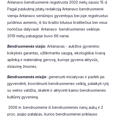
Antanavo bendruomenė registruota 2002 metų sausio 15 d.
Pagal paskutinę įstatų redakciją Antanavo bendruomenė
vienija Antanavo seniūnijos gyventojus bei joje registruotus
juridinius asmenis, iš šio krašto kilusius kraštiečius bei visus
norinčius dalyvauti Antanavo bendruomenės veikloje.
2019 metų pabaigoje buvo 66 nariai.
Bendruomenės vizija:
Antanavas - aukštos gyvenimo
kokybės garantas, užtikrinantis saugią, ekologiškai švarią
aplinką ir materialinę gerovę, kurioje gyvena aktyvūs,
išslavinę žmonės.
Bendruomenės misija
- g
eneruoti iniciatyvas ir padėti jas
įgyvendinti, koordinuoti bendruomenės veiklą, palaikyti ryšį
su vietos valdžia, skatinti ir aktyvinti kaimo bendruomenės
kultūrinį gyvenimą.
2006 m. bendruomenė iš bendruomenės narių aukų ir 2
proc. įsigijo patalpas, kurios bendruomenei priklauso