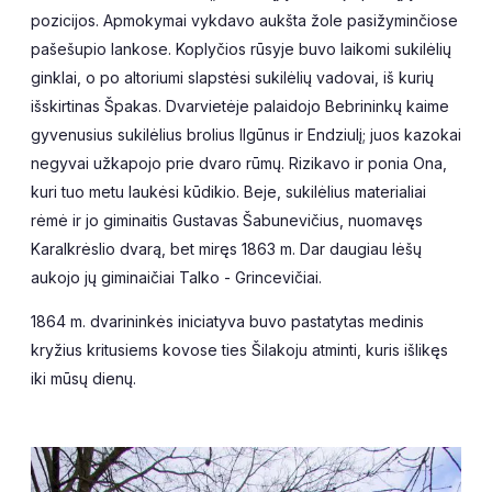
pozicijos. Apmokymai vykdavo aukšta žole pasižyminčiose
pašešupio lankose. Koplyčios rūsyje buvo laikomi sukilėlių
ginklai, o po altoriumi slapstėsi sukilėlių vadovai, iš kurių
išskirtinas Špakas. Dvarvietėje palaidojo Bebrininkų kaime
gyvenusius sukilėlius brolius Ilgūnus ir Endziulį; juos kazokai
negyvai užkapojo prie dvaro rūmų. Rizikavo ir ponia Ona,
kuri tuo metu laukėsi kūdikio. Beje, sukilėlius materialiai
rėmė ir jo giminaitis Gustavas Šabunevičius, nuomavęs
Karalkrėslio dvarą, bet miręs 1863 m. Dar daugiau lėšų
aukojo jų giminaičiai Talko - Grincevičiai.
1864 m. dvarininkės iniciatyva buvo pastatytas medinis
kryžius kritusiems kovose ties Šilakoju atminti, kuris išlikęs
iki mūsų dienų.