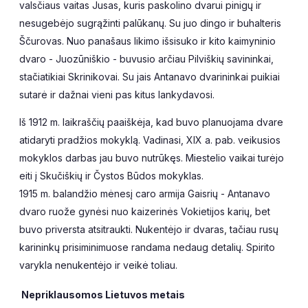
valsčiaus vaitas Jusas, kuris paskolino dvarui pinigų ir
nesugebėjo sugrąžinti palūkanų. Su juo dingo ir buhalteris
Ščurovas. Nuo panašaus likimo išsisuko ir kito kaimyninio
dvaro - Juozūniškio - buvusio arčiau Pilviškių savininkai,
stačiatikiai Skrinikovai. Su jais Antanavo dvarininkai puikiai
sutarė ir dažnai vieni pas kitus lankydavosi.
Iš 1912 m. laikraščių paaiškėja, kad buvo planuojama dvare
atidaryti pradžios mokyklą. Vadinasi, XIX a. pab. veikusios
mokyklos darbas jau buvo nutrūkęs. Miestelio vaikai turėjo
eiti į Skučiškių ir Čystos Būdos mokyklas.
1915 m. balandžio mėnesį caro armija Gaisrių - Antanavo
dvaro ruože gynėsi nuo kaizerinės Vokietijos karių, bet
buvo priversta atsitraukti. Nukentėjo ir dvaras, tačiau rusų
karininkų prisiminimuose randama nedaug detalių. Spirito
varykla nenukentėjo ir veikė toliau.
Nepriklausomos Lietuvos metais