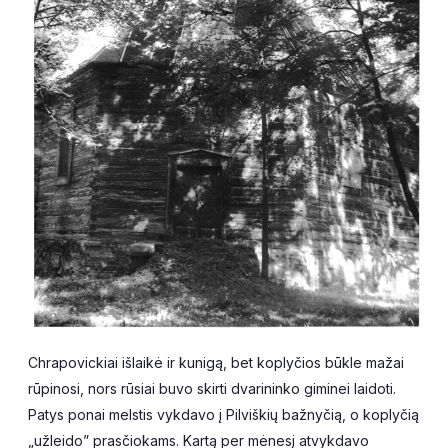
Chrapovickiai išlaikė ir kunigą, bet koplyčios būkle mažai
rūpinosi, nors rūsiai buvo skirti dvarininko giminei laidoti.
Patys ponai melstis vykdavo į Pilviškių bažnyčią, o koplyčią
„užleido” prasčiokams. Kartą per mėnesį atvykdavo