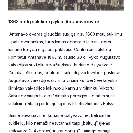
1863 metų sukilimo įvykiai Antanavo dvare
Antanavo dvaras glaudžiai susijęs ir su 1863 metų sukilimu
- pats dvarininkas, turėdamas generolo laipsnį, gerai
išmanė karybą ir galbūt priklausė Centriniam sukilėlių
komitetui. Antanave 1863 m. sausio 30 d. įvyko Augustavo
vaivadijos sukilėlių suvažiavimas, kuriame dalyvavo ir
Cirijakas Akordas, centrinės sukilėlių vadovybės paskirtas
Augustavo vaivadijos civiliniu viršininku, bei Šveikovskis,
išrinktas vaivadijos laikinuoju kariniu viršininku. Viktorui
Šabunevičiui patikėjo iždininko pareigas. Jo artimiausiu
sukilimo reikalų padėjėju tapo valstietis Simonas Balsys.
Šiame suvažiavime, kuriame dalyvavo net keli šimtai
sukilėlių, kilo nemaži nesutarimai tarp „baltųjų” (jiems
atstovavo C. Akordas) ir „raudonųjų”. Laimėjo pirmųjų